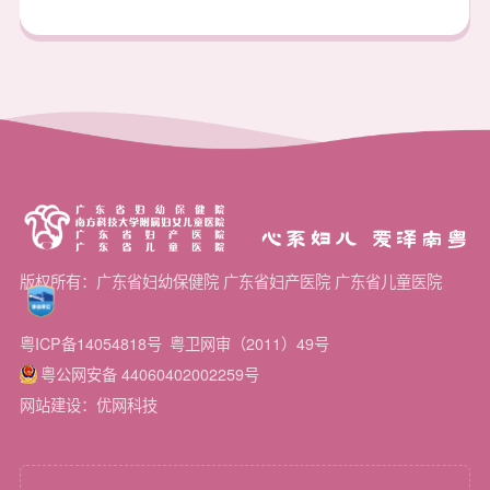
等）、脑积水、颅脑损
伤、儿童脑瘫、脑和脊髓
肿瘤、儿童癫痫、头痛头
晕、颅神经疾病（三叉神
经痛、面肌痉挛、癌性疼
痛等）、胎儿神经系统疾
病等。
心系妇儿 爱泽南粤
版权所有：广东省妇幼保健院 广东省妇产医院 广东省儿童医院
粤ICP备14054818号
粤卫网审（2011）49号
粤公网安备 44060402002259号
网站建设：优网科技