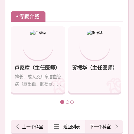
专家介绍
卢家璋（主任医师）
贺振华（主任医师）
擅长：成人及儿童脑血管
病（脑出血、脑梗塞、脑
血管畸形、烟雾病、脑动
脉瘤、海绵状血管瘤、中
风后遗症等）、儿童先天
性发育异常（颅缝早闭、
脑脊膜膨出、脊髓栓系、
上一个科室
返回列表
下一个科室
脊柱裂、蛛网膜囊肿