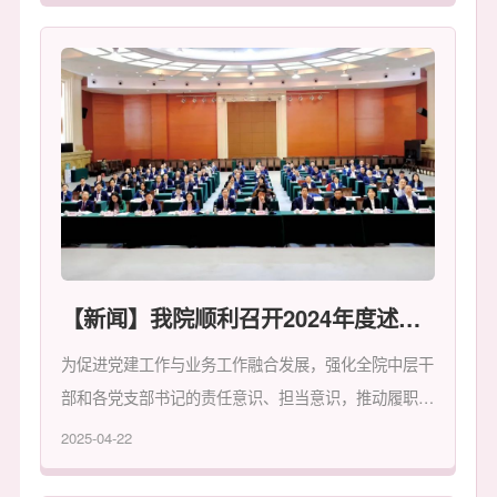
【新闻】我院顺利召开2024年度述职述廉暨党支部书记抓基层党建工作述职评议考核会
为促进党建工作与业务工作融合发展，强化全院中层干
部和各党支部书记的责任意识、担当意识，推动履职尽
责，全面回顾总结2024年工作、谋划推动2025年重点
2025-04-22
工作，我院于1月3日在天河院区召开了2024年度述职