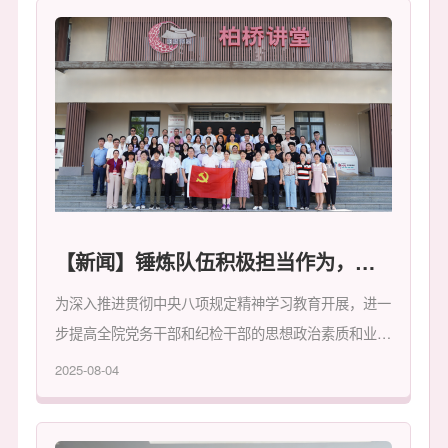
【新闻】锤炼队伍积极担当作为，转变作风助力高质量发展——我院顺利举办2025年党务干部和纪检干部培训班
为深入推进贯彻中央八项规定精神学习教育开展，进一
步提高全院党务干部和纪检干部的思想政治素质和业务
能力，院党委于7月12-13日、7月19-20日分两批，分
2025-08-04
别由党委书记欧奕强，党委副书记、院长刘国成带队，
在高州市举办广东省妇幼保健院2025年党务干部和纪