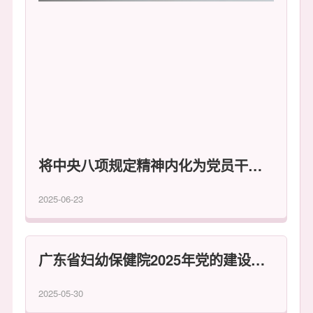
检干部培训班。
将中央八项规定精神内化为党员干部日用而不觉的言行准则——我院邀请中共广东省委党校专家吴记峰讲授专题党课
2025-06-23
广东省妇幼保健院2025年党的建设暨纪检工作会议顺利召开
2025-05-30