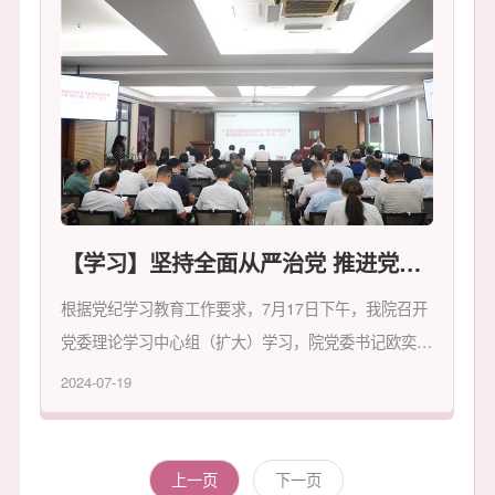
在广州顺利举行。广东省卫生健康委党组成员、副主任
刘元亮，省卫生健康委妇幼处处长黄毓文、宣传处处长
谭琳玲，广东省妇幼保健协会会长温伟群、副会长曲慧
敏，广东省医师协会常务副会长、省妇幼保健院原党委
书记、院长黄汉林，省妇幼保健院原院长麦嘉明，省妇
幼保健院党委书记欧奕强，党委副书记、院长刘国成和
在家的领导班子成员、中层干部，以及全省各级妇幼保
健机构同仁齐聚一堂，回顾光辉历程，展望美好未来，
【学习】坚持全面从严治党 推进党纪学习教育走深走实——院党委书记欧奕强讲授党纪学习教育专题党课
共襄发展盛举。
根据党纪学习教育工作要求，7月17日下午，我院召开
党委理论学习中心组（扩大）学习，院党委书记欧奕强
以《坚持全面从严治党，推进党纪学习教育走深走实》
2024-07-19
为题，讲授党纪学习教育专题党课。
上一页
下一页