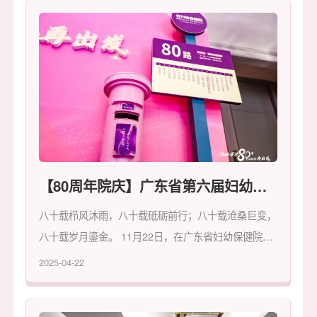
述廉暨党支部书记抓基层党建工作述职评议考核会议。
院党政领导班子成员以及全体中层干部、党支部书记参
加了会议，会议由朱颖贤副书记主持。
【80周年院庆】广东省第六届妇幼健康传播创新能力培训班暨广东省妇幼保健院建院80周年活动在广州顺利举办
八十载栉风沐雨，八十载砥砺前行；八十载沧桑巨变，
八十载岁月鎏金。 11月22日，在广东省妇幼保健院建
院80周年之际，按照“人文院庆、文化院庆、学术院
2025-04-22
庆、公益院庆”总体部署，广东省第六届妇幼健康传播
创新能力培训班暨广东省妇幼保健院建院80周年活动